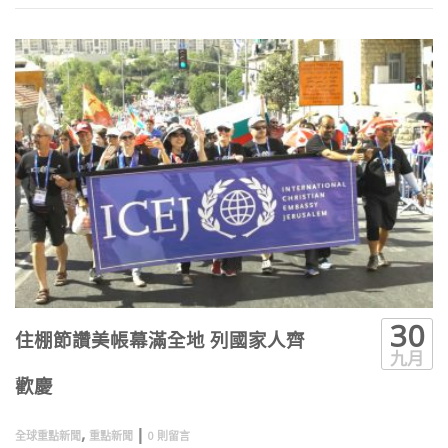
30
住棚節讚美帳幕滿全地 列國家人齊
九月
歡慶
,
|
全球重點新聞
重點新聞
0 則留言