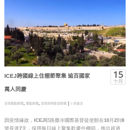
15
ICEJ跨國線上住棚節聚集 逾百國家
十月
萬人同慶
,
,
|
全球重點新聞
重點新聞
首頁即時影音新聞
0 則留言
因疫情緣故，ICEJ耶路撒冷國際基督徒使館在10月2到8
號長達7天，採用每日線上聚集歡慶住棚節，推出超過