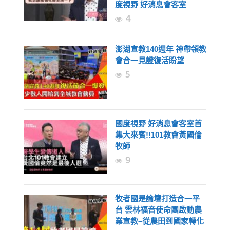
度視野 好消息會客室
4
澎湖宣教140週年 神帶領教
會合一見證復活盼望
5
國度視野 好消息會客室首
集大來賓!!101教會黃國倫
牧師
9
牧者國是論壇打造合一平
台 雲林福音使命團啟動農
業宣教–從農田到國家轉化