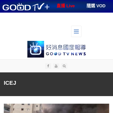
GOODTV+
直播 Live
隨選 VOD
節目表
支持好消息
好消息講台
好消息生活
人才招募
切
換
選
單
導
航
全部
ICEJ