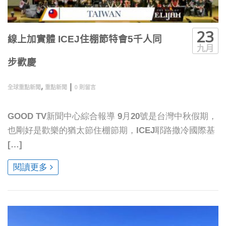
23
線上加實體 ICEJ住棚節特會5千人同
九月
步歡慶
,
|
全球重點新聞
重點新聞
0 則留言
GOOD TV新聞中心綜合報導 9月20號是台灣中秋假期，
也剛好是歡樂的猶太節住棚節期，ICEJ耶路撒冷國際基
[…]
閱讀更多