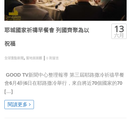
13
耶城國家祈禱早餐會 列國齊聚為以
六月
祝福
,
|
全球重點新聞
聖地面面觀
0 則留言
GOOD TV新聞中心整理報導 第三屆耶路撒冷祈禱早餐
會6月4到6日在耶路撒冷舉行，來自將近70個國家的70
[…]
閱讀更多