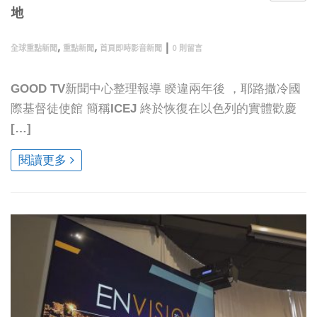
地
,
,
|
全球重點新聞
重點新聞
首頁即時影音新聞
0 則留言
GOOD TV新聞中心整理報導 睽違兩年後 ，耶路撒冷國
際基督徒使館 簡稱ICEJ 終於恢復在以色列的實體歡慶
[…]
閱讀更多