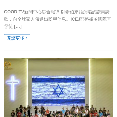
GOOD TV新聞中心綜合報導 以希伯來語演唱的讚美詩
歌，向全球家人傳遞出盼望信息。ICEJ耶路撒冷國際基
督徒 […]
閱讀更多