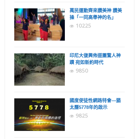
萬民運動齊來讚美神 讚美
操「一同高舉神的名」
10225
印尼大復興佈道團驚人神
蹟 宛如新約時代
9850
國度使徒性網路特會—猶
太曆5778年的啟示
9825