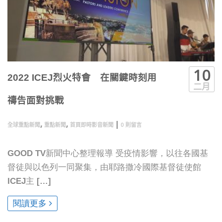
10
2022 ICEJ烈火特會 在關鍵時刻用
二月
禱告面對挑戰
,
,
|
全球重點新聞
重點新聞
首頁即時影音新聞
0 則留言
GOOD TV新聞中心整理報導 受疫情影響，以往各國基
督徒與以色列一同聚集，由耶路撒冷國際基督徒使館
ICEJ主 […]
閱讀更多