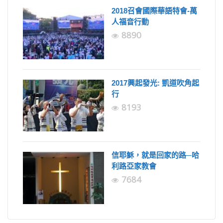
2018召會國際華語特會-萬
人福音行動
8890
2017興起發光: 凱道吹角起
行
8193
信耶穌，就是回家的路─哈
利路亞家教會
7684