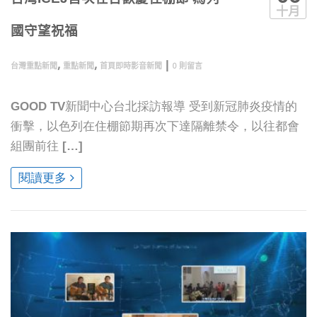
十月
國守望祝福
,
,
|
台灣重點新聞
重點新聞
首頁即時影音新聞
0 則留言
GOOD TV新聞中心台北採訪報導 受到新冠肺炎疫情的
衝擊，以色列在住棚節期再次下達隔離禁令，以往都會
組團前往 […]
閱讀更多