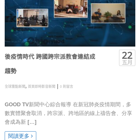
22
後疫情時代 跨國跨宗派教會連結成
五月
趨勢
,
|
全球重點新聞
首頁即時影音新聞
0 則留言
GOOD TV新聞中心綜合報導 在新冠肺炎疫情期間，多
數實體聚會取消，跨宗派、跨地區的線上禱告會、分享
會成為新 […]
閱讀更多