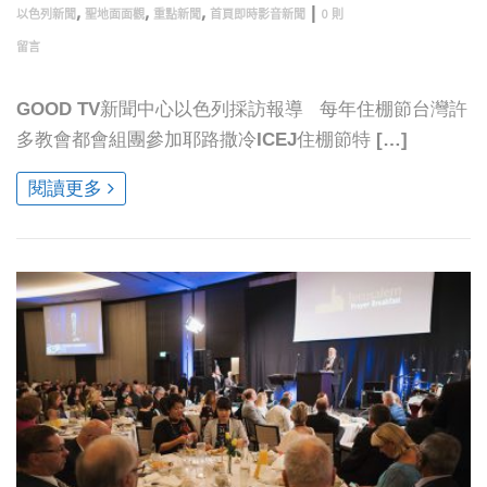
,
,
,
|
以色列新聞
聖地面面觀
重點新聞
首頁即時影音新聞
0 則
留言
GOOD TV新聞中心以色列採訪報導 每年住棚節台灣許
多教會都會組團參加耶路撒冷ICEJ住棚節特 […]
閱讀更多