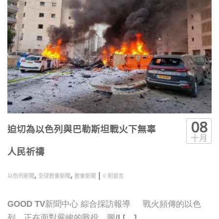
08
迫切為以色列與巴勒斯坦戰火下無辜
十月
人民祈禱
,
,
|
以色列新聞
全球教會新聞
教會新聞
0 則留言
GOOD TV新聞中心 綜合採訪報導 戰火頻傳的以色
列，正在面對嚴峻的戰役。圖/I […]