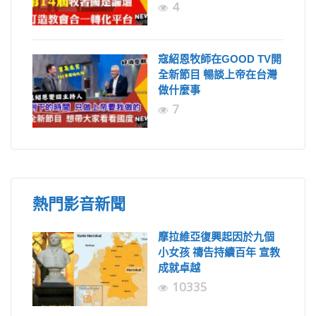
4
寇紹恩牧師在GOOD TV開
全新節目 暢談上帝在台灣
做什麼事
7
熱門影音新聞
摩拉維亞復興起因於九個
小女孩 禱告持續百年 宣教
成就卓越
10335