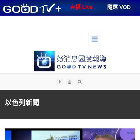
GOODTV+
直播 Live
隨選 VOD
節目表
支持好消息
好消息講台
好消息生活
人才招募
切
換
選
單
導
航
全部
以色列新聞