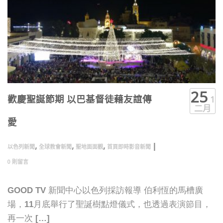
25
1
歡慶聖誕節期 以巴基督徒藉友誼傳
二月
愛
,
,
,
|
以色列新聞
全球教會新聞
聖地面面觀
首頁即時影音新聞
0 則留言
GOOD TV 新聞中心以色列採訪報導 伯利恆的馬槽廣
場，11月底舉行了聖誕樹點燈儀式，也透過表演節目，
再一次 […]