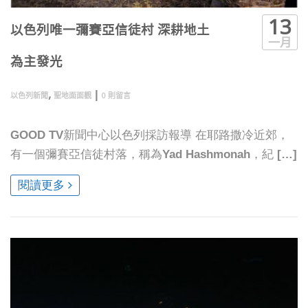
13
以色列唯一彌賽亞信徒村 深耕地土
一月
為主發光
,
|
以色列新聞
聖地面面觀
0 則留言
GOOD TV新聞中心以色列採訪報導 在耶路撒冷近郊，
有一個彌賽亞信徒村落，稱為Yad Hashmonah，紀 […]
閱讀更多