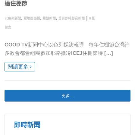
過住棚節
,
,
,
|
以色列新聞
聖地面面觀
重點新聞
首頁即時影音新聞
0 則
留言
GOOD TV新聞中心以色列採訪報導 每年住棚節台灣許
多教會都會組團參加耶路撒冷ICEJ住棚節特 […]
閱讀更多
更多...
即時新聞