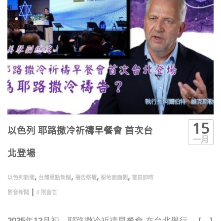
15
以色列 耶路撒冷祈禱早餐會 首次台
一月
北登場
,
,
,
,
以色列新聞
台灣重點新聞
禱告祭壇
聖地面面觀
首頁即時
|
影音新聞
0 則留言
2025年12月初，耶路撒冷祈禱早餐會 在台北舉行。 […]