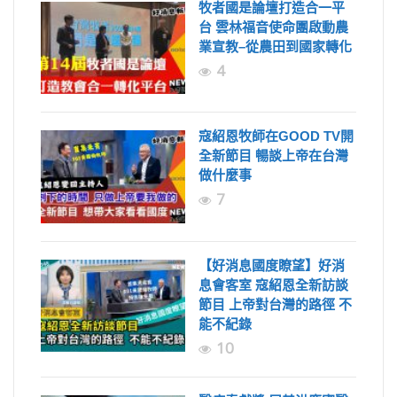
牧者國是論壇打造合一平
台 雲林福音使命團啟動農
業宣教–從農田到國家轉化
4
寇紹恩牧師在GOOD TV開
全新節目 暢談上帝在台灣
做什麼事
7
【好消息國度瞭望】好消
息會客室 寇紹恩全新訪談
節目 上帝對台灣的路徑 不
能不紀錄
10