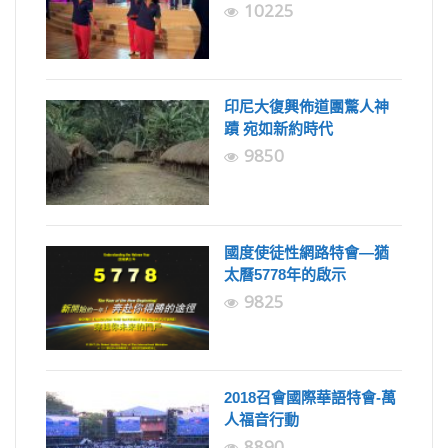
10225
印尼大復興佈道團驚人神
蹟 宛如新約時代
9850
國度使徒性網路特會—猶
太曆5778年的啟示
9825
2018召會國際華語特會-萬
人福音行動
8890