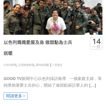
14
以色列媽媽愛屋及烏 做甜點為士兵
一月
送暖
,
,
|
以色列新聞
全球教會新聞
聖地面面觀
0 則留言
GOOD TV新聞中心以色列採訪報導 一個家庭主婦，單
純懷抱著愛士兵的心，開始了做甜點探訪軍人的 […]
閱讀更多