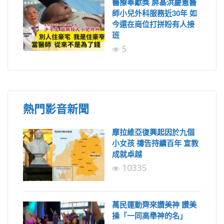
醫療奉獻獎 屏基洪慶憲醫
師小兒外科服務近30年 如
今還在崗位打拼盼有人接
班
5
熱門影音新聞
摩拉維亞復興起因於九個
小女孩 禱告持續百年 宣教
成就卓越
10335
萬民運動齊來讚美神 讚美
操「一同高舉神的名」