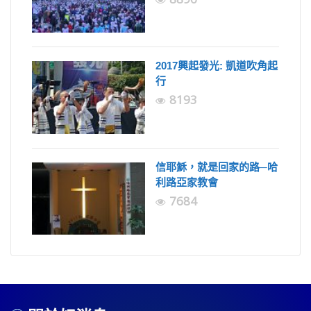
2017興起發光: 凱道吹角起
行
8193
信耶穌，就是回家的路─哈
利路亞家教會
7684