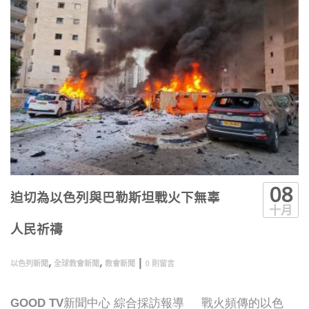
08
迫切為以色列與巴勒斯坦戰火下無辜
十月
人民祈禱
,
,
|
以色列新聞
全球教會新聞
教會新聞
0 則留言
GOOD TV新聞中心 綜合採訪報導 戰火頻傳的以色