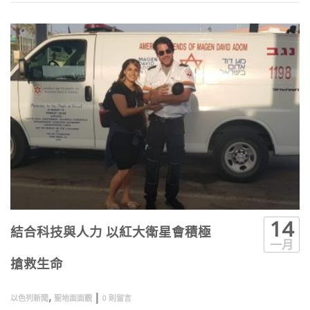
14
結合科技與人力 以紅大衛星會積極
一月
搶救生命
,
|
以色列新聞
聖地面面觀
0 則留言