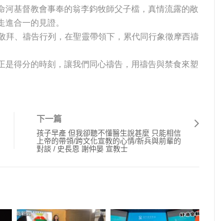
命河基督教會事奉的翁李鈞牧師父子檔，真情流露的敞
走進合一的見證。
入敬拜、禱告行列，在聖靈帶領下，累代同行象徵摩西禱
正是得分的時刻，讓我們同心禱告，用禱告與禁食來塑
下一篇
孩子早產 但我卻聽不懂醫生說甚麼 只能相信
上帝的帶領/跨文化宣教的心情/新兵與前輩的
對談 / 史長恩 謝仲晏 宣教士