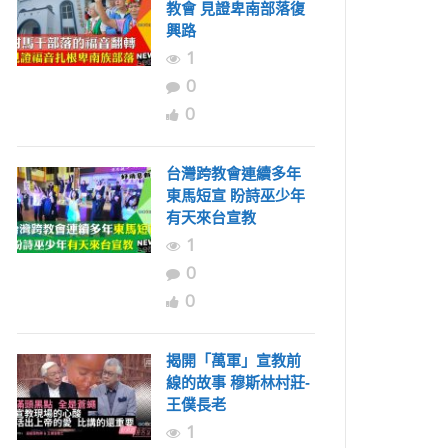
教會 見證卑南部落復
興路
1
0
0
台灣跨教會連續多年
東馬短宣 盼詩巫少年
有天來台宣教
1
0
0
揭開「萬軍」宣教前
線的故事 穆斯林村莊-
王僕長老
1