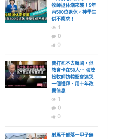
牧師退休潮來襲！5年
內500位退休，神學生
供不應求！
1
0
0
曾打死不去韓國，但
教會卡在50人⋯ 張茂
松牧師訪韓聖會連哭
一個禮拜、用十年改
變信息
1
0
0
射馬干部落一甲子無