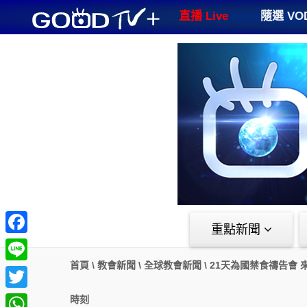
GOODTV+
直播 Live
隨選 VO
重點新聞
Facebook
首頁
\
教會新聞
\
全球教會新聞
\
21天為國禁食禱告會 
Line
Twitter
時刻