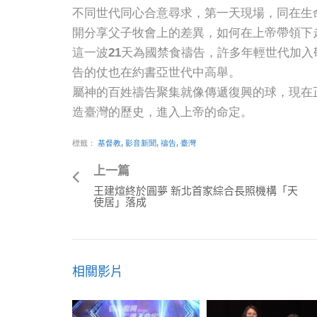
不同世代同心合意尋求，第一天現場，同在生
開分享父子牧會上的差異，如何在上帝帶領下
這一波21天為國禁食禱告，許多年輕世代加
告的仗也在約書亞世代中高舉。
屬神的百姓禱告聚集就像傳遞復興的球，現在
造臺灣的歷史，進入上帝的命定。
標籤：
基督教
,
影音新聞
,
禱告
,
臺灣
上一篇
王建煊終於圓夢 新北首家綜合長照機構「天
使居」落成
相關影片