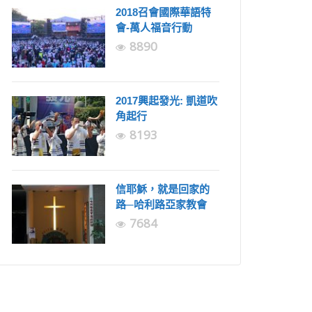
2018召會國際華語特
會-萬人福音行動
8890
2017興起發光: 凱道吹
角起行
8193
信耶穌，就是回家的
路─哈利路亞家教會
7684