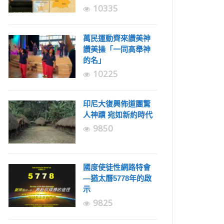
10335
萬民運動齊來讚美神
讚美操「一同高舉神
的名」
10225
印尼大復興佈道團驚
人神蹟 宛如新約時代
9850
國度使徒性網路特會
—猶太曆5778年的啟
示
9825