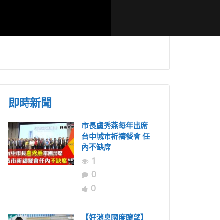
落一甲子無
台灣跨教會連續多年
揭開「萬軍」
卑南部落復
東馬短宣 盼詩巫少年
線的故事 穆
有天來台宣教
莊-王僕長老
即時新聞
市長盧秀燕每年出席
台中城市祈禱餐會 任
內不缺席
1
0
0
【好消息國度瞭望】