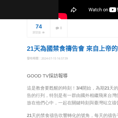
74
0
【好消
瀏覽數
牧師退
年內5
學生供
21天為國禁食禱告會 來自上帝
NOW PLAYING
2024-07-15 16:57:39
GOOD TV採訪報導
這是教會要甦醒的時刻！3/4開始，為期21
告的行列，特別是有一群由國外相繼飛來台灣
放在他們心中，一起在關鍵時刻與臺灣站立禱
21天的禁食禱告吹響轉化的號角，每天的禱