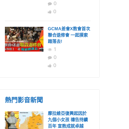
0
0
GCMA差會X教會首次
聯合退修會 一起摸索
踏落去!
1
0
0
熱門影音新聞
摩拉維亞復興起因於
九個小女孩 禱告持續
百年 宣教成就卓越