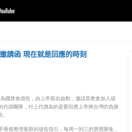
曾打死不去韓國，但
息國度瞭望】
教會卡在50人⋯ 張
休潮來襲！5
茂松牧師訪韓聖會連
射馬干部
00位退休，神
哭一個禮拜、用十年
教會 見證
不應求！
改變信息
興路
的邀請函 現在就是回應的時刻
天的為國禁食禱告，由上帝親自啟動，邀請眾教會加入禱
的代禱團隊，付上代價為的是要回應上帝將台灣的負擔
告。
告手冊都整理最新的禱告指引，每周一到三的實體聚集，