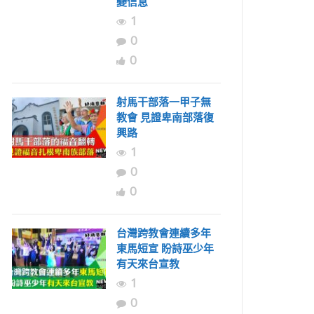
變信息
1
0
0
射馬干部落一甲子無
教會 見證卑南部落復
興路
1
0
0
台灣跨教會連續多年
東馬短宣 盼詩巫少年
有天來台宣教
1
0