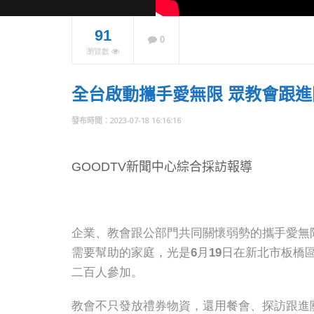
91
0
瀏覽數
市長盧
台中城
內不缺
全台啟動攜手愛無限 眾教會跟
NOW PLAYING
2023-07-18 16:16:16
GOODTV新聞中心綜合採訪報導
企業、教會跟公部門共同關懷弱勢的攜手愛無
需要幫助的家庭，光是6月19日在新北市板橋
二百人參加。
教會不只發放禮券物資，還用餐會、探訪跟進