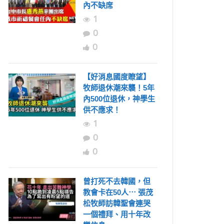
內不缺席
1
0
0
【好消息國度瞭望】
牧師退休潮來襲！5年
內500位退休，神學生
供不應求！
1
0
0
曾打死不去韓國，但
教會卡在50人⋯ 張茂
松牧師訪韓聖會連哭
一個禮拜、用十年改