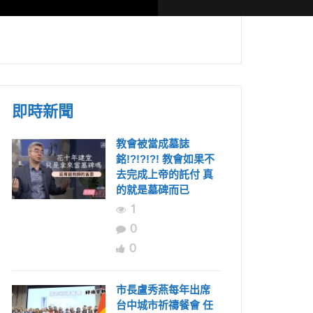
去韓國，但
0人⋯ 張
訪韓聖會連
射馬干部落一甲子無
台灣跨教會連
拜、用十年
教會 見證卑南部落復
東馬短宣 盼
興路
有天來台宣教
即時新聞
教會被當成墓誌
銘!?!?!?! 教會如果不
去完成上帝的託付 真
的就是墓碑而已
1
0
0
市長盧秀燕每年出席
台中城市祈禱餐會 任