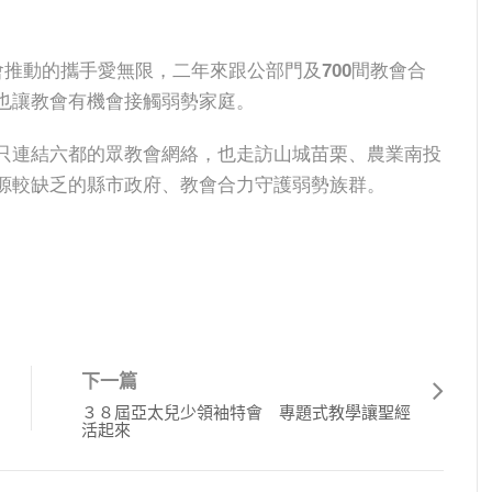
會推動的攜手愛無限，二年來跟公部門及700間教會合
也讓教會有機會接觸弱勢家庭。
只連結六都的眾教會網絡，也走訪山城苗栗、農業南投
源較缺乏的縣市政府、教會合力守護弱勢族群。
下一篇
３８屆亞太兒少領袖特會 專題式教學讓聖經
活起來