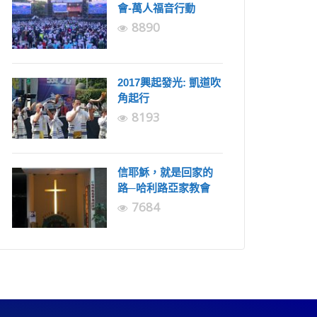
會-萬人福音行動
8890
2017興起發光: 凱道吹
角起行
8193
信耶穌，就是回家的
路─哈利路亞家教會
7684