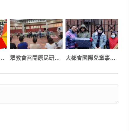
萬人凱道聚集 青年崛起合一邁向宣教
眾教會召開原民研討會 為跨族群合一努力
大都會國際兒童事工 紐約街頭送暖慶聖誕