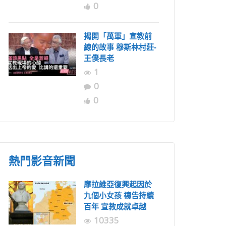
0
揭開「萬軍」宣教前
線的故事 穆斯林村莊-
王僕長老
1
0
0
熱門影音新聞
摩拉維亞復興起因於
九個小女孩 禱告持續
百年 宣教成就卓越
10335