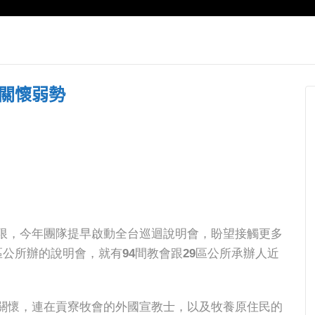
曾打死不
【好消息國度瞭望】
教會卡在5
秀燕每年出席
牧師退休潮來襲！5
茂松牧師
市祈禱餐會 任
年內500位退休，神
哭一個禮
席
學生供不應求！
改變信息
進關懷弱勢
限，今年團隊提早啟動全台巡迴說明會，盼望接觸更多
區公所辦的說明會，就有94間教會跟29區公所承辦人近
關懷，連在貢寮牧會的外國宣教士，以及牧養原住民的