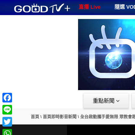
GOODTV+
直播 Live
隨選 VO
重點新聞
Facebook
首頁
\
首頁即時影音新聞
\
全台啟動攜手愛無限 眾教會
Line
Twitter