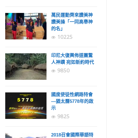
萬民運動齊來讚美神
讚美操「一同高舉神
的名」
10225
印尼大復興佈道團驚
人神蹟 宛如新約時代
9850
國度使徒性網路特會
—猶太曆5778年的啟
示
9825
2018召會國際華語特