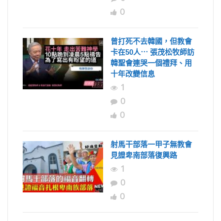
0
曾打死不去韓國，但教會
卡在50人⋯ 張茂松牧師訪
韓聖會連哭一個禮拜、用
十年改變信息
1
0
0
射馬干部落一甲子無教會
見證卑南部落復興路
1
0
0