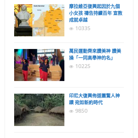
摩拉維亞復興起因於九個
小女孩 禱告持續百年 宣教
成就卓越
10335
萬民運動齊來讚美神 讚美
操「一同高舉神的名」
10225
印尼大復興佈道團驚人神
蹟 宛如新約時代
9850