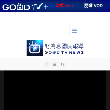
GOODTV+
直播 Live
隨選 VOD
節目表
支持好消息
好消息講台
好消息生活
人才招募
切
換
選
單
導
航
全部