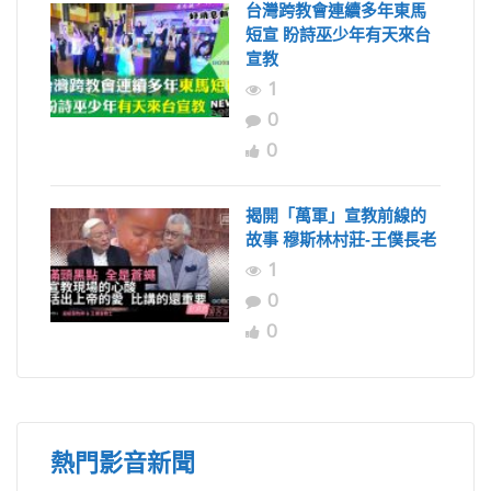
台灣跨教會連續多年東馬
短宣 盼詩巫少年有天來台
宣教
1
0
0
揭開「萬軍」宣教前線的
故事 穆斯林村莊-王僕長老
1
0
0
熱門影音新聞