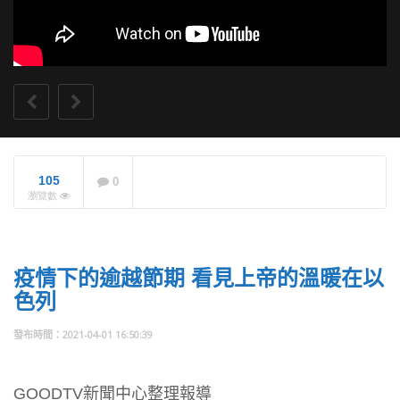
105
0
從戰爭到AI焦慮 中部
瀏覽數
全球禱告日呼籲守望
世界
NOW PLAYING
疫情下的逾越節期 看見上帝的溫暖在以
色列
2021-04-01 16:50:39
GOODTV新聞中心整理報導