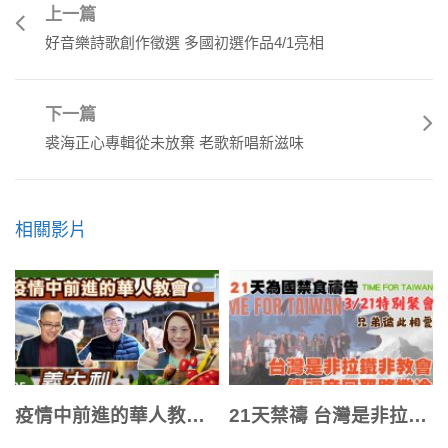
上一篇
好音樂詩歌創作徵選 多國初選作品4/1亮相
下一篇
裘海正心專輯從未放棄 老歌新唱新滋味
相關影片
疫情中前進的華人教會系列之5 義大利
21天禁禱 台灣是非拉鐵非教會 傳福音回耶路撒冷