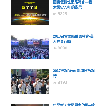
國度使徒性網路特會—猶
太曆5778年的啟示
9825
2018召會國際華語特會-萬
人福音行動
8890
2017興起發光: 凱道吹角起
行
8193
信耶穌，就是回家的路─哈