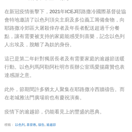
在新冠疫情衝擊下，2021年ICEJ耶路撒冷國際基督徒協
會特地邀請了以色列頂尖主廚及多位義工籌備食物，向
耶路撒冷郊區大屠殺倖存者及年長者配送超過千分餐
點，讓有需要被支持的家庭能感受到喜樂，記念以色列
人出埃及，脫離了為奴的身份。
這已是第二年針對獨居長者及有需要家庭的逾越節送暖
行動。以色列馬阿勒阿杜明市長辦公室瑪愛揚蘿贊也表
達感謝之意。
此外，節期間許多猶太人聚集在耶路撒冷西牆禱告。而
在老城雅法門廣場前也有慶祝演奏。
疫情下的逾越節，仍能看見上的豐盛的恩典。
標籤：
以色列
,
基督教
,
禱告
,
逾越節