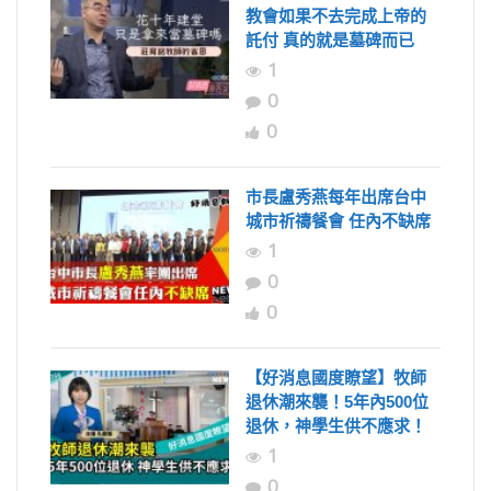
教會如果不去完成上帝的
託付 真的就是墓碑而已
1
0
0
市長盧秀燕每年出席台中
城市祈禱餐會 任內不缺席
1
0
0
【好消息國度瞭望】牧師
退休潮來襲！5年內500位
退休，神學生供不應求！
1
0