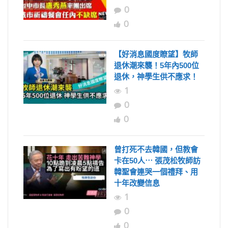
0
0
【好消息國度瞭望】牧師
退休潮來襲！5年內500位
退休，神學生供不應求！
1
0
0
曾打死不去韓國，但教會
卡在50人⋯ 張茂松牧師訪
韓聖會連哭一個禮拜、用
十年改變信息
1
0
0