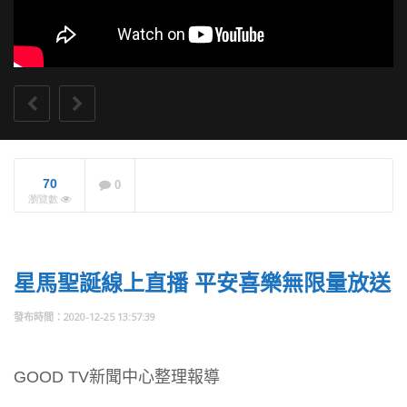
70
0
初亮相！兒童版懷相
瀏覽數
前進馬來西亞分享異
象
NOW PLAYING
星馬聖誕線上直播 平安喜樂無限量放送
2020-12-25 13:57:39
GOOD TV新聞中心整理報導