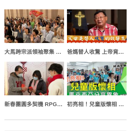
大馬跨宗派領袖聚集 同心為國禱告祝福
爸媽替人收驚 上帝竟在負債千萬時找我當牧師?!
新春團圓多契機 RPG禱告連結你我關係
初亮相！兒童版懷相 前進馬來西亞分享異象