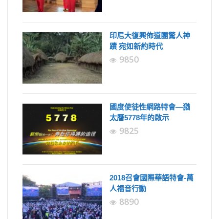
印尼大復興佈道團驚人神
蹟 宛如新約時代
9850
國度使徒性網路特會—猶
太曆5778年的啟示
9825
2018召會國際華語特會-萬
人福音行動
8890