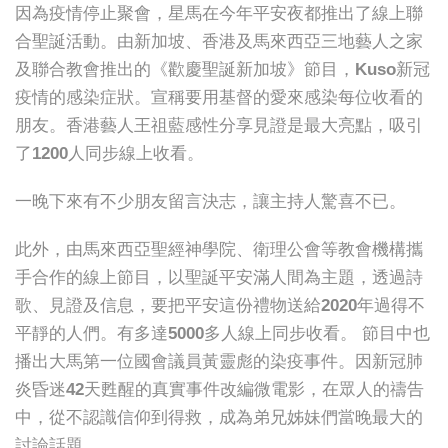
因為疫情停止聚會，星馬在今年平安夜都推出了線上聯
合聖誕活動。由新加坡、香港及馬來西亞三地藝人之家
及聯合教會推出的《歡慶聖誕新加坡》節目，Kuso新冠
疫情的感染症狀。宣稱要用基督的愛來感染每位收看的
朋友。香港藝人王祖藍感性分享見證是最大亮點，吸引
了1200人同步線上收看。
一晚下來有不少朋友留言決志，讓主持人驚喜不已。
此外，由馬來西亞聖經神學院、衛理公會等教會機構攜
手合作的線上節目，以聖誕平安滿人間為主題，透過詩
歌、見證及信息，要把平安這份禮物送給2020年過得不
平靜的人們。有多達5000多人線上同步收看。 節目中也
播出大馬第一位國會議員黃靈彪的染疫事件。因新冠肺
炎昏迷42天甦醒的真實事件改編微電影，在眾人的禱告
中，從不認識信仰到得救，成為弟兄姊妹們當晚最大的
討論話題。