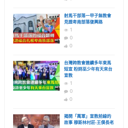
射馬干部落一甲子無教會
見證卑南部落復興路
1
0
0
台灣跨教會連續多年東馬
短宣 盼詩巫少年有天來台
宣教
1
0
0
揭開「萬軍」宣教前線的
故事 穆斯林村莊-王僕長老