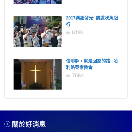
2017興起發光: 凱道吹角起
行
8193
信耶穌，就是回家的路─哈
利路亞家教會
7684
關於好消息