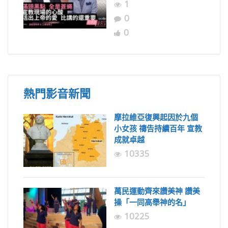
1
0
0
熱門影音新聞
摩拉維亞復興起因於九個
小女孩 禱告持續百年 宣教
成就卓越
10335
萬民運動齊來讚美神 讚美
操「一同高舉神的名」
10225