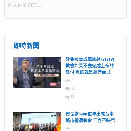
即時新聞
教會被當成墓誌銘!?!?!?!
教會如果不去完成上帝的
託付 真的就是墓碑而已
1
0
0
市長盧秀燕每年出席台中
城市祈禱餐會 任內不缺席
1