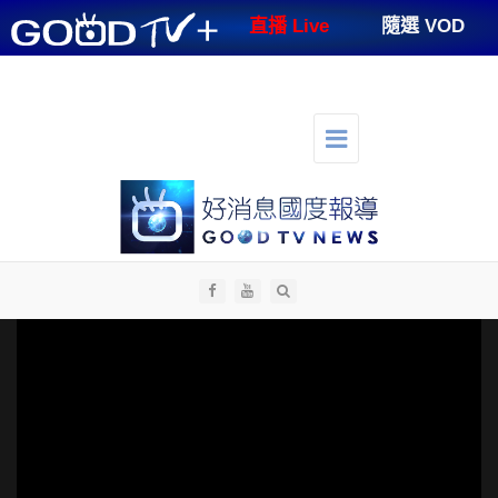
GOODTV+
直播 Live
隨選 VOD
節目表
支持好消息
好消息講台
好消息生活
人才招募
切
換
選
單
導
航
全部