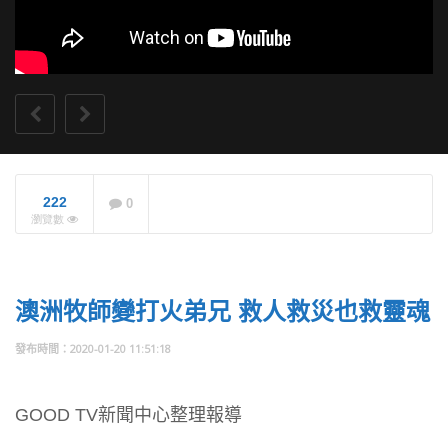
222
0
市長盧秀燕每年出席
瀏覽數
台中城市祈禱餐會 任
內不缺席
NOW PLAYING
澳洲牧師變打火弟兄 救人救災也救靈魂
2020-01-20 11:51:18
GOOD TV新聞中心整理報導