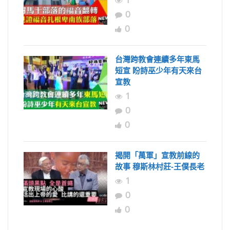
0
0
台灣跨教會連續多年東馬
短宣 盼詩巫少年有天來台
宣教
1
0
0
揭開「萬軍」宣教前線的
故事 穆斯林村莊-王僕長老
1
0
0