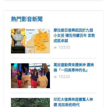
熱門影音新聞
摩拉維亞復興起因於九個
小女孩 禱告持續百年 宣教
成就卓越
10335
萬民運動齊來讚美神 讚美
操「一同高舉神的名」
10225
印尼大復興佈道團驚人神
蹟 宛如新約時代