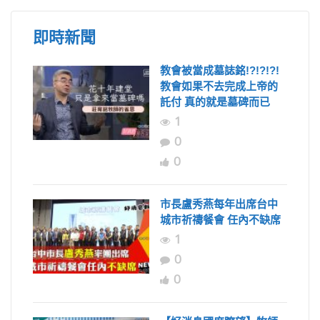
即時新聞
教會被當成墓誌銘!?!?!?!
教會如果不去完成上帝的
託付 真的就是墓碑而已
1
0
0
市長盧秀燕每年出席台中
城市祈禱餐會 任內不缺席
1
0
0