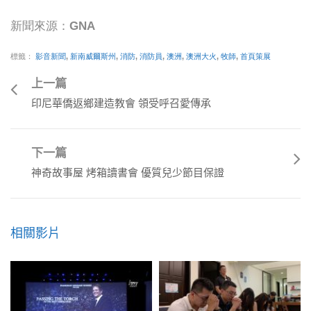
新聞來源：GNA
標籤：
影音新聞
,
新南威爾斯州
,
消防
,
消防員
,
澳洲
,
澳洲大火
,
牧師
,
首頁策展
上一篇
印尼華僑返鄉建造教會 領受呼召愛傳承
下一篇
神奇故事屋 烤箱讀書會 優質兒少節目保證
相關影片