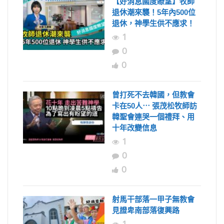
【好消息國度瞭望】牧師
退休潮來襲！5年內500位
退休，神學生供不應求！
1
0
0
曾打死不去韓國，但教會
卡在50人⋯ 張茂松牧師訪
韓聖會連哭一個禮拜、用
十年改變信息
1
0
0
射馬干部落一甲子無教會
見證卑南部落復興路
1