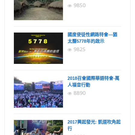
9850
國度使徒性網路特會—猶
太曆5778年的啟示
9825
2018召會國際華語特會-萬
人福音行動
8890
2017興起發光: 凱道吹角起
行