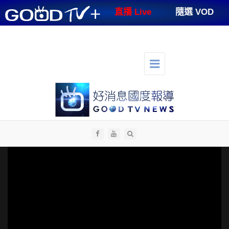
GOODTV+
直播 Live
隨選 VOD
節目表
支持好消息
好消息講台
好消息生活
人才招募
切
換
選
單
導
航
全部