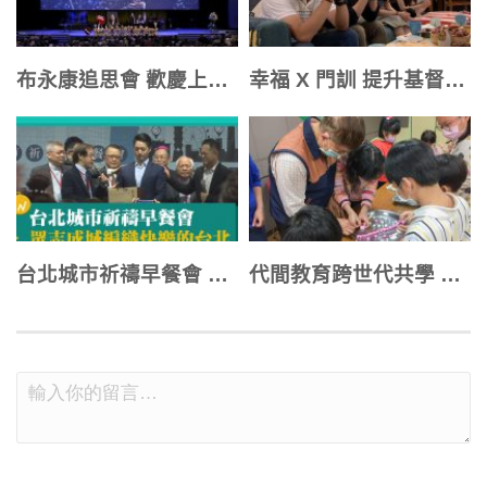
布永康追思會 歡慶上帝軍隊的將軍回天家
幸福 X 門訓 提升基督徒的屬靈品格
台北城市祈禱早餐會 眾志成城編織快樂的台北
代間教育跨世代共學 長幼經驗交流激盪火花