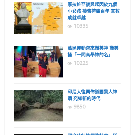
摩拉維亞復興起因於九個
小女孩 禱告持續百年 宣教
成就卓越
10335
萬民運動齊來讚美神 讚美
操「一同高舉神的名」
10225
印尼大復興佈道團驚人神
蹟 宛如新約時代
9850