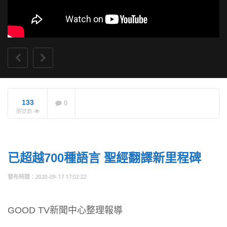
133
0
市長盧秀燕每年出席
瀏覽數
台中城市祈禱餐會 任
內不缺席
NOW PLAYING
已超越700種語言 聖經翻譯新里程碑
2020-09-17 17:02:22
GOOD TV新聞中心整理報導