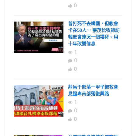
0
曾打死不去韓國，但教會
卡在50人⋯ 張茂松牧師訪
韓聖會連哭一個禮拜、用
十年改變信息
1
0
0
射馬干部落一甲子無教會
見證卑南部落復興路
1
0
0