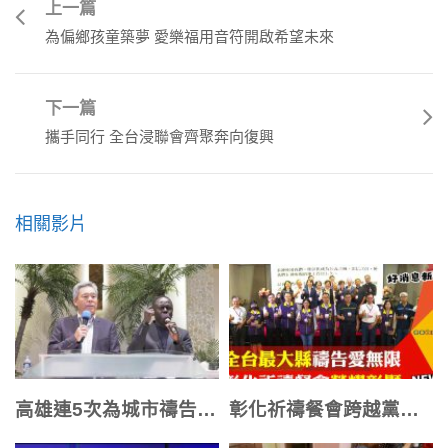
上一篇
為偏鄉孩童築夢 愛樂福用音符開啟希望未來
下一篇
攜手同行 全台浸聯會齊聚奔向復興
相關影片
高雄連5次為城市禱告聚集 合一尋主旨意
彰化祈禱餐會跨越黨派 縣長民代齊領受祝福