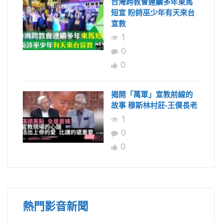
台灣跨教會連續多年東馬
短宣 盼詩巫少年有天來台
宣教
1
0
0
揭開「萬軍」宣教前線的
故事 穆斯林村莊-王僕長老
1
0
0
熱門影音新聞