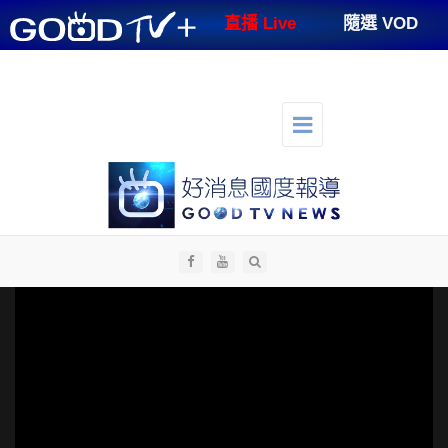
GOODTV+
直播 Live
隨選 VOD
節目表
支持好消息
好消息講台
好消息生活
人才招募
切
換
選
單
導
航
全部