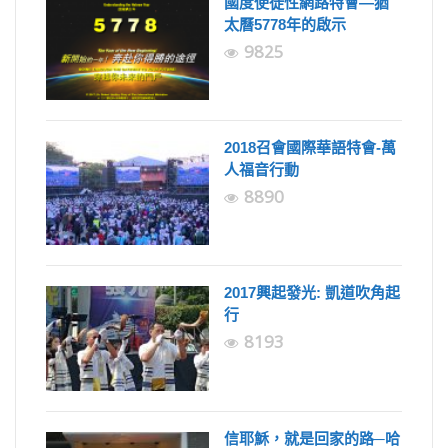
國度使徒性網路特會—猶
太曆5778年的啟示
9825
2018召會國際華語特會-萬
人福音行動
8890
2017興起發光: 凱道吹角起
行
8193
信耶穌，就是回家的路─哈