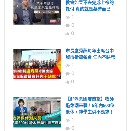
教會如果不去完成上帝的
託付 真的就是墓碑而已
1
0
0
市長盧秀燕每年出席台中
城市祈禱餐會 任內不缺席
1
0
0
【好消息國度瞭望】牧師
退休潮來襲！5年內500位
退休，神學生供不應求！
1
0