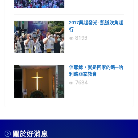
2017興起發光: 凱道吹角起
行
8193
信耶穌，就是回家的路─哈
利路亞家教會
7684
關於好消息