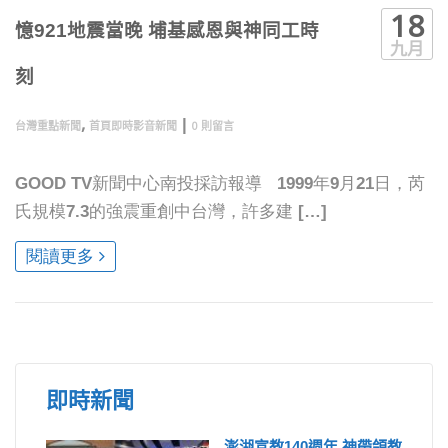
18
憶921地震當晚 埔基感恩與神同工時
九月
刻
,
|
台灣重點新聞
首頁即時影音新聞
0 則留言
GOOD TV新聞中心南投採訪報導 1999年9月21日，芮
氏規模7.3的強震重創中台灣，許多建 […]
閱讀更多
即時新聞
澎湖宣教140週年 神帶領教