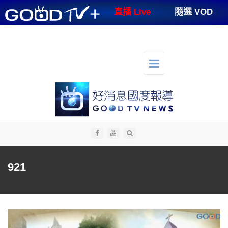
GOODTV+
直播 Live
隨選 VOD
節目表
支持好消息
好消息講台
好消息生活
人才招募
切
換
選
單
導
航
全部
921