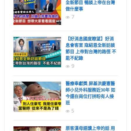
全新節目 暢談上帝在台灣
做什麼事
7
【好消息國度瞭望】好消
息會客室 寇紹恩全新訪談
節目 上帝對台灣的路徑 不
能不紀錄
9
醫療奉獻獎 屏基洪慶憲醫
師小兒外科服務近30年 如
今還在崗位打拼盼有人接
班
5
原客漢母語讀上帝的話 用