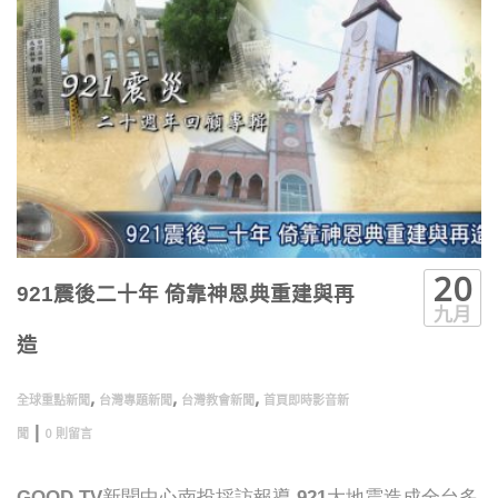
20
921震後二十年 倚靠神恩典重建與再
九月
造
,
,
,
全球重點新聞
台灣專題新聞
台灣教會新聞
首頁即時影音新
|
聞
0 則留言
GOOD TV新聞中心南投採訪報導 921大地震造成全台多