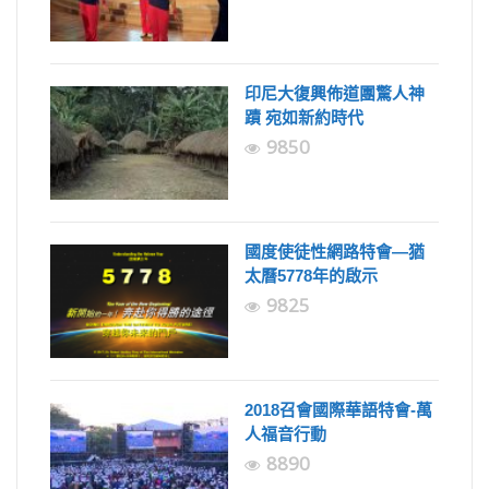
印尼大復興佈道團驚人神
蹟 宛如新約時代
9850
國度使徒性網路特會—猶
太曆5778年的啟示
9825
2018召會國際華語特會-萬
人福音行動
8890