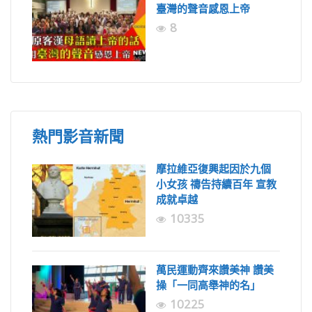
臺灣的聲音感恩上帝
8
熱門影音新聞
摩拉維亞復興起因於九個
小女孩 禱告持續百年 宣教
成就卓越
10335
萬民運動齊來讚美神 讚美
操「一同高舉神的名」
10225