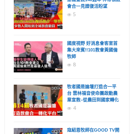
會合一見證復活盼望
5
國度視野 好消息會客室首
集大來賓!!101教會黃國倫
牧師
8
牧者國是論壇打造合一平
台 雲林福音使命團啟動農
業宣教–從農田到國家轉化
4
寇紹恩牧師在GOOD TV開