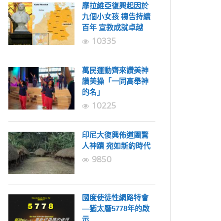
摩拉維亞復興起因於
九個小女孩 禱告持續
百年 宣教成就卓越
10335
萬民運動齊來讚美神
讚美操「一同高舉神
的名」
10225
印尼大復興佈道團驚
人神蹟 宛如新約時代
9850
國度使徒性網路特會
—猶太曆5778年的啟
示