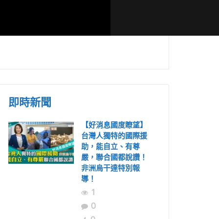
四年全程參
超狂生7子皆
禱餐會600
全國嚴肅會異象分享
學！培養小孩
 祝福南投
台南首航 南北教會與
青年皆有獨特
福
神對齊
訣！-陳榮敏
即時新聞
【好消息國度瞭望】
台灣人獨特的國際援
助，能自立、有尊
嚴，聯合國都說讚！
非洲烏干達特別報
導！
1
0