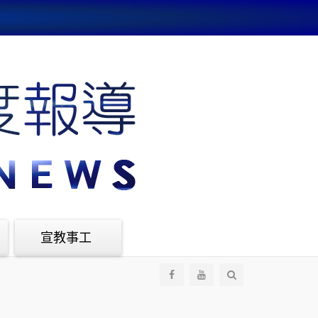
宣教事工
全
部