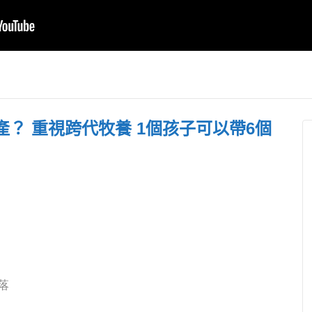
RPG走了7年 不是為
縣長連續
洲（二）｜一
禱告而禱告 楊寧亞牧
與 城市祈
翻轉世代奔向
師：是建立為耶穌做
人齊聚縣府
見證的團隊
出入都蒙
？ 重視跨代牧養 1個孩子可以帶6個
落