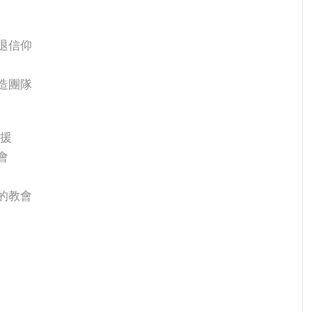
不退信仰
建造團隊
增援
會
潑的教會