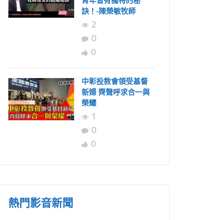
青年皆有獨特的秘
訣！-陳榮敏牧師
2
0
0
中彰投教會領受基督
新婦 齊聲呼求合一與
榮耀
1
0
0
熱門影音新聞