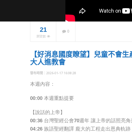
21
0
瀏覽數
走進非
顆球，
盼望
【好消息國度瞭望】兒童不會生產
NOW PLAYING
大人進教會
2026-01-17 16:08:28
本週內容：
00:00 本週重點提要
【說話的上帝】
00:36 台灣聖經公會70週年 讓上帝的話照亮角
04:26 族語聖經翻譯 龐大的工程走出恩典軌跡