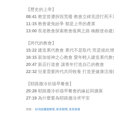
【歷史的上帝】
08:41 教堂曾遭拆毀荒廢 教會立碑見證打死
11:15 教會避免紛爭 都是上帝的產業
13:00 長老教會探索教會復興之路 喚醒使命
【跨代的教會】
15:22 建造累代教會 累代不是取代 而是彼此
16:15 新加坡神之心教會 愛年輕人建造累代教
20:47 新店行道會 讓青年打造自己的教會
22:32 兒童需要跨代共同牧養 打造更健康活
【耶路撒冷祈禱早餐會】
25:28 耶路撒冷祈禱早餐會的緣起與擴展
27:19 為什麼要為耶路撒冷求平安
標籤：
好消息國度瞭望
,
影音新聞
,
首頁策展