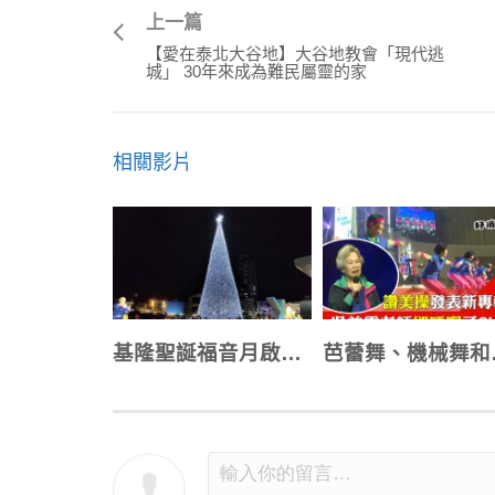
上一篇
【愛在泰北大谷地】大谷地教會「現代逃
城」 30年來成為難民屬靈的家
相關影片
基隆聖誕福音月啟動 17米高聖誕樹點亮港灣
芭蕾舞、機械