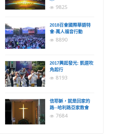
9825
2018召會國際華語特
會-萬人福音行動
8890
2017興起發光: 凱道吹
角起行
8193
信耶穌，就是回家的
路─哈利路亞家教會
7684