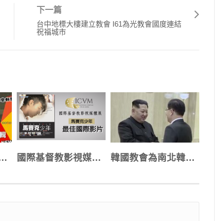
下一篇
台中地標大樓建立教會 I61為光教會國度連結
祝福城市
舞和月球漫步長輩也會跳?!!! 讚美操太活潑了吧
國際基督教影視媒體展 本台三影片獲四項入圍
韓國教會為南北韓合一迫切禱告