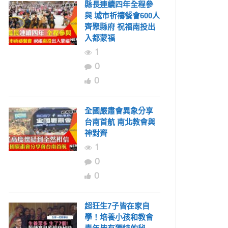
縣長連續四年全程參
與 城市祈禱餐會600人
齊聚縣府 祝福南投出
入都蒙福
1
0
0
全國嚴肅會異象分享
台南首航 南北教會與
神對齊
1
0
0
超狂生7子皆在家自
學！培養小孩和教會