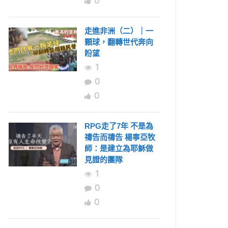
0
走進非洲（二）｜一
顆球，翻轉世代奔向
盼望
1
0
0
RPG走了7年 不是為
禱告而禱告 楊寧亞牧
師：是建立為耶穌做
見證的團隊
1
0
0