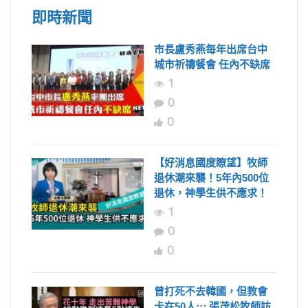
即時新聞
市長盧秀燕每年出席台中
城市祈禱餐會 任內不缺席
1
0
0
【好消息國度瞭望】牧師
退休潮來襲！5年內500位
退休，神學生供不應求！
1
0
0
曾打死不去韓國，但教會
卡在50人⋯ 張茂松牧師訪