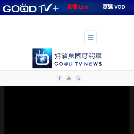
GOODTV+
直播 Live
隨選 VOD
節目表
支持好消息
好消息講台
好消息生活
人才招募
切
換
選
單
導
航
全部