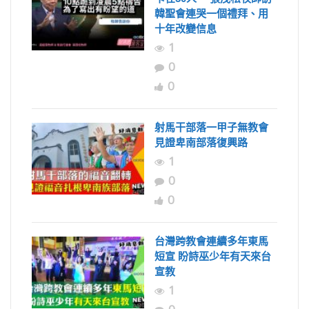
韓聖會連哭一個禮拜、用
十年改變信息
1
0
0
射馬干部落一甲子無教會
見證卑南部落復興路
1
0
0
台灣跨教會連續多年東馬
短宣 盼詩巫少年有天來台
宣教
1