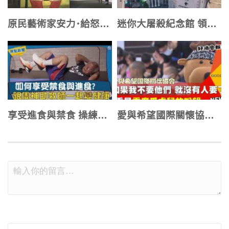
原民藝術家安力･給怒畫展 呈現原民土地之愛
迷你大屠殺紀念館 領人貼近猶太歷史與文化
享受進食與禁食 操練敬虔也能身體健壯
愛與希望國際關懷協會：如果我不要他們 就沒有人要了 看見重度受虐兒的盼望