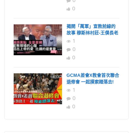
0
0
揭開「萬軍」宣教前線的
故事 穆斯林村莊-王僕長老
1
0
0
GCMA差會X教會首次聯合
退修會 一起摸索踏落去!
1
0
0