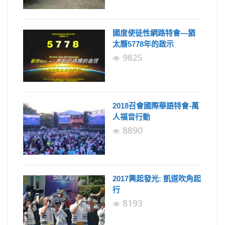
國度使徒性網路特會—猶
太曆5778年的啟示
9825
2018召會國際華語特會-萬
人福音行動
8890
2017興起發光: 凱道吹角起
行
8193