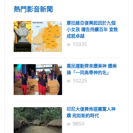
熱門影音新聞
摩拉維亞復興起因於九個
小女孩 禱告持續百年 宣教
成就卓越
10335
萬民運動齊來讚美神 讚美
操「一同高舉神的名」
10225
印尼大復興佈道團驚人神
蹟 宛如新約時代
9850