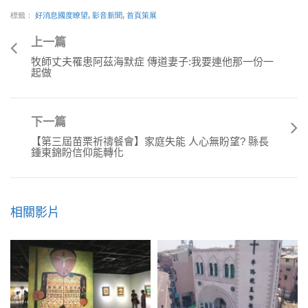
標籤：
好消息國度瞭望
,
影音新聞
,
首頁策展
上一篇
牧師丈夫罹患阿茲海默症 傳道妻子:我要連他那一份一
起做
下一篇
【第三屆苗栗祈禱餐會】家庭失能 人心無盼望? 縣長
鍾東錦盼信仰能轉化
相關影片