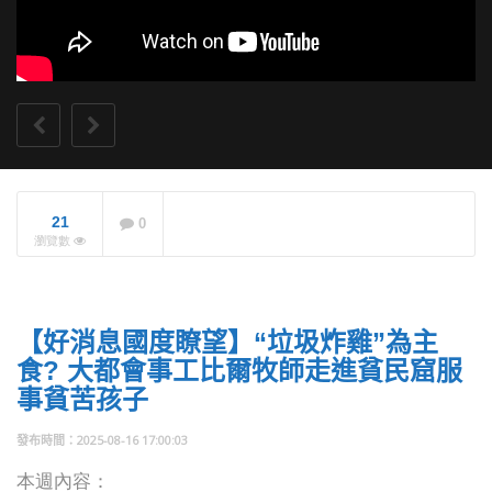
【好消息國度瞭望】
21
0
牧師退休潮來襲！5
瀏覽數
年內500位退休，神
學生供不應求！
NOW PLAYING
【好消息國度瞭望】“垃圾炸雞”為主
食? 大都會事工比爾牧師走進貧民窟服
事貧苦孩子
2025-08-16 17:00:03
本週內容：