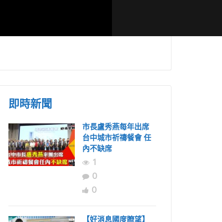
落一甲子無
台灣跨教會連續多年
揭開「萬軍」
卑南部落復
東馬短宣 盼詩巫少年
線的故事 穆
有天來台宣教
莊-王僕長老
即時新聞
市長盧秀燕每年出席
台中城市祈禱餐會 任
內不缺席
1
0
0
【好消息國度瞭望】