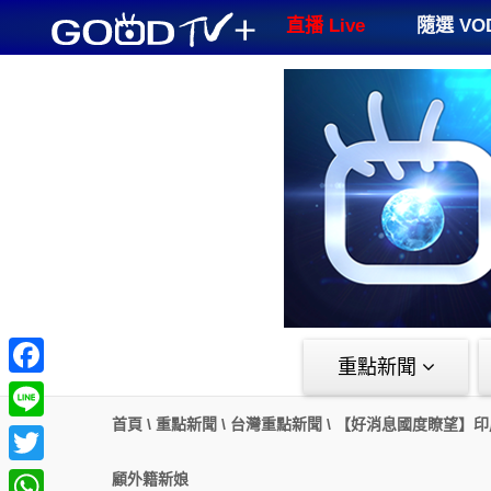
GOODTV+
直播 Live
隨選 VO
重點新聞
Facebook
首頁
\
重點新聞
\
台灣重點新聞
\
【好消息國度瞭望】印
Line
Twitter
顧外籍新娘