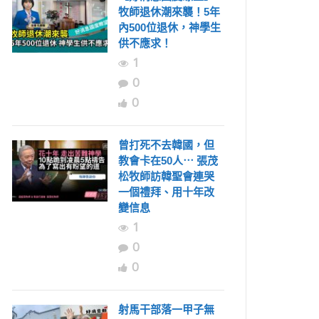
牧師退休潮來襲！5年
內500位退休，神學生
供不應求！
1
0
0
曾打死不去韓國，但
教會卡在50人⋯ 張茂
松牧師訪韓聖會連哭
一個禮拜、用十年改
變信息
1
0
0
射馬干部落一甲子無