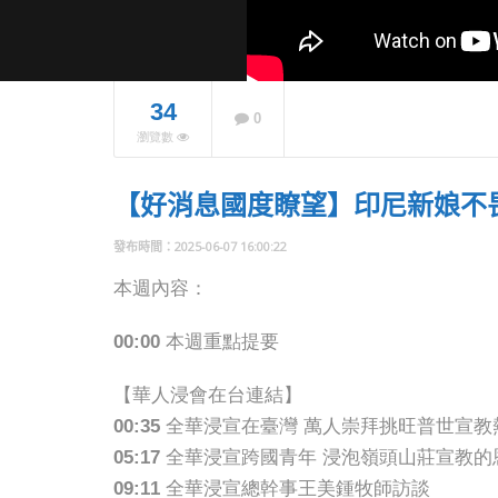
34
0
【好消
瀏覽數
牧師退
年內5
學生供
【好消息國度瞭望】印尼新娘不
NOW PLAYING
2025-06-07 16:00:22
本週內容：
00:00 本週重點提要
【華人浸會在台連結】
00:35 全華浸宣在臺灣 萬人崇拜挑旺普世宣
05:17 全華浸宣跨國青年 浸泡嶺頭山莊宣教
09:11 全華浸宣總幹事王美鍾牧師訪談