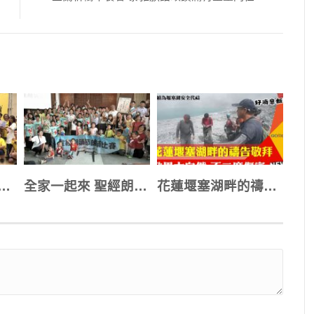
士追思陳俊朗 展開單車環島挑戰
全家一起來 聖經朗誦節帶出神話語能力
花蓮堰塞湖畔的禱告 「敬畏大自然力量」持續守望盼不二度傷害