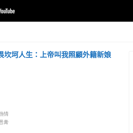
曾打死不去韓國，但
息國度瞭望】
教會卡在50人⋯ 張
休潮來襲！5
茂松牧師訪韓聖會連
射馬干部
00位退休，神
哭一個禮拜、用十年
教會 見證
不應求！
改變信息
興路
畏坎坷人生：上帝叫我照顧外籍新娘
教熱情
的恩膏