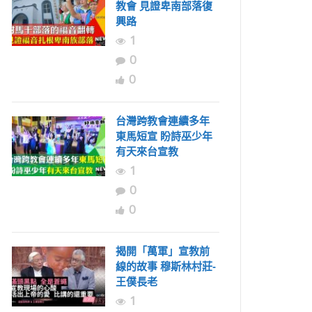
教會 見證卑南部落復
興路
1
0
0
台灣跨教會連續多年
東馬短宣 盼詩巫少年
有天來台宣教
1
0
0
揭開「萬軍」宣教前
線的故事 穆斯林村莊-
王僕長老
1