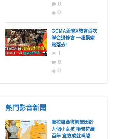
0
0
GCMA差會X教會首次
聯合退修會 一起摸索
踏落去!
1
0
0
熱門影音新聞
摩拉維亞復興起因於
九個小女孩 禱告持續
百年 宣教成就卓越