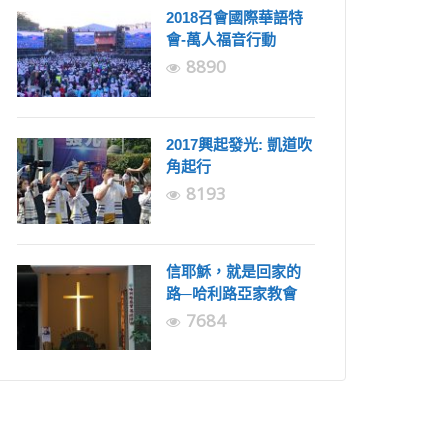
2018召會國際華語特
會-萬人福音行動
8890
2017興起發光: 凱道吹
角起行
8193
信耶穌，就是回家的
路─哈利路亞家教會
7684