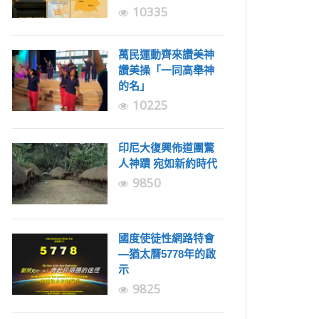
10335
萬民運動齊來讚美神
讚美操「一同高舉神
的名」
10225
印尼大復興佈道團驚
人神蹟 宛如新約時代
9850
國度使徒性網路特會
—猶太曆5778年的啟
示
9825