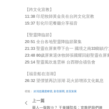
【跨文化宣教】
11:38 印尼牧師黃金良在台跨文化宣教
15:37 彰化印尼餐廳分享福音
【聖靈降臨節】
20:51 全台各地聖靈降臨節聚集
21:33 聖靈在屏東帶下合一 國境之南33鄉鎮
23:48 80歲屏東退休牧師張國耀回顧聖靈在屏
25:14 聖靈風吹進雲林 台西聯合禱告會
【福音船在澎湖】
26:32 望僕號再訪澎湖 花火節增添文化氣息
標籤：
好消息國度瞭望
,
影音新聞
,
首頁策展
上一篇
華人一盤散沙？ 王美鍾院長：宣教把我們連