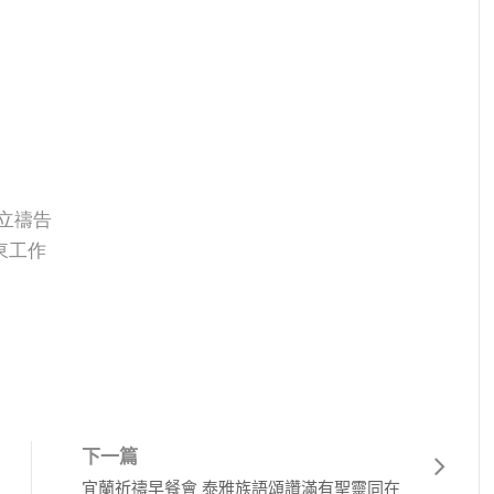
佇立禱告
東工作
下一篇
宜蘭祈禱早餐會 泰雅族語頌讚滿有聖靈同在