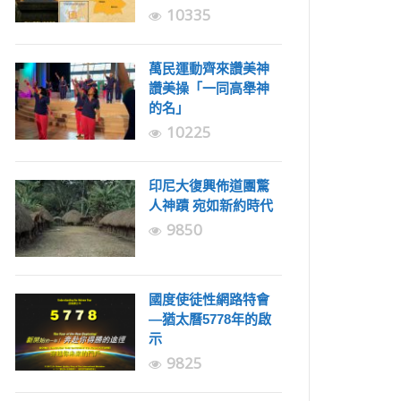
10335
萬民運動齊來讚美神
讚美操「一同高舉神
的名」
10225
印尼大復興佈道團驚
人神蹟 宛如新約時代
9850
國度使徒性網路特會
—猶太曆5778年的啟
示
9825