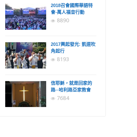
2018召會國際華語特
會-萬人福音行動
8890
2017興起發光: 凱道吹
角起行
8193
信耶穌，就是回家的
路─哈利路亞家教會
7684