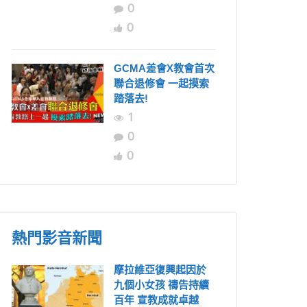
0
0
GCMA差會X教會首次
聯合退修會 一起摸索
踏落去!
1
0
0
熱門影音新聞
摩拉維亞復興起因於
九個小女孩 禱告持續
百年 宣教成就卓越