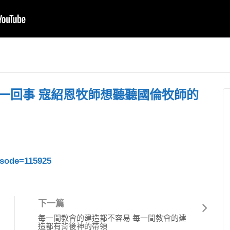
曾打死不去韓國，但
息國度瞭望】
教會卡在50人⋯ 張
休潮來襲！5
茂松牧師訪韓聖會連
射馬干部
00位退休，神
哭一個禮拜、用十年
教會 見證
不應求！
改變信息
興路
麼一回事 寇紹恩牧師想聽聽國倫牧師的
isode=115925
下一篇
每一間教會的建造都不容易 每一間教會的建
造都有背後神的帶領