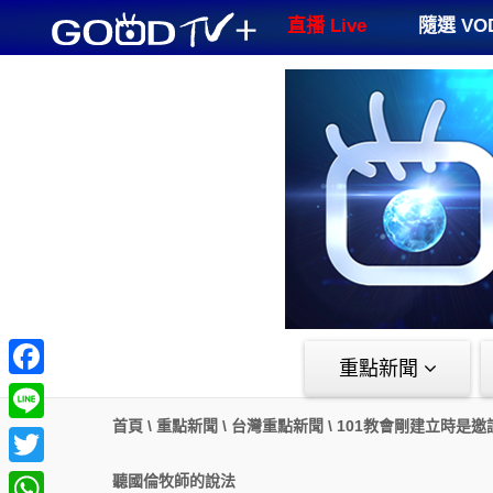
GOODTV+
直播 Live
隨選 VO
重點新聞
Facebook
首頁
\
重點新聞
\
台灣重點新聞
\
101教會剛建立時是邀
Line
Twitter
聽國倫牧師的說法