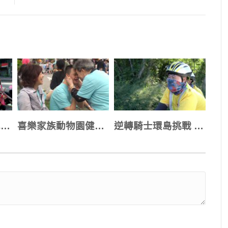
前進都市蛋黃區 車隊拜票衝刺愛家公投
喜樂家族動物園健走 千人響應溫情陪伴
逆轉騎士環島挑戰 磨練心志改變人生