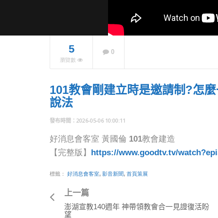
5
0
【好消
瀏覽數
牧師退
年內5
學生供
101教會剛建立時是邀請制?怎
NOW PLAYING
說法
2026-05-06 10:00:11
好消息會客室 黃國倫 101教會建造
【完整版】
https://www.goodtv.tv/watch?ep
標籤：
好消息會客室
,
影音新聞
,
首頁策展
上一篇
澎湖宣教140週年 神帶領教會合一見證復活盼
望