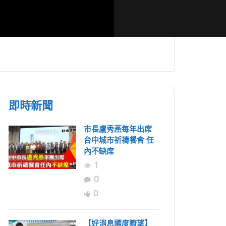
落一甲子無
台灣跨教會連續多年
揭開「萬軍」
卑南部落復
東馬短宣 盼詩巫少年
線的故事 穆
有天來台宣教
莊-王僕長老
即時新聞
市長盧秀燕每年出席
台中城市祈禱餐會 任
內不缺席
1
0
0
【好消息國度瞭望】