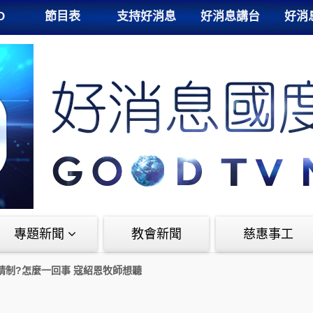
D
節目表
支持好消息
好消息講台
好消
專題新聞
教會新聞
慈惠事工
請制?怎麼一回事 寇紹恩牧師想聽