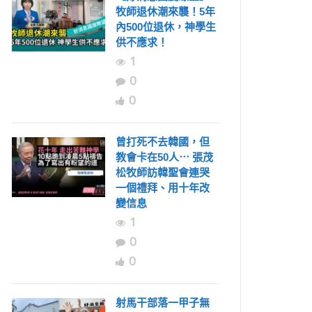
牧師退休潮來襲！5年
內500位退休，神學生
供不應求！
1
0
0
曾打死不去韓國，但
教會卡在50人⋯ 張茂
松牧師訪韓聖會連哭
一個禮拜、用十年改
變信息
1
0
0
射馬干部落一甲子無