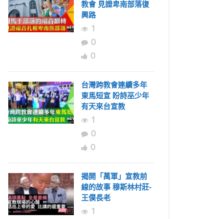
教會 見證卑南部落復
興路
1
0
0
台灣跨教會連續多年
東馬短宣 盼詩巫少年
有天來台宣教
1
0
0
揭開「萬軍」宣教前
線的故事 穆斯林村莊-
王僕長老
1