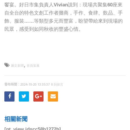
饗宴。好日市集負責人Vivian說到：現場共聚集60座來
自全台的特色文創工作者攤商，手作、食肆、飲品、手
飾、服裝……等類型多元而豐富，盼望帶給來到現場的
民眾，感受到如同秋收的豐盛心情。
,
圖文新聞
首頁策展
2024-10-20 13:35:37
0 則留言
相關新聞
[pt_view id=cc58b1272b]