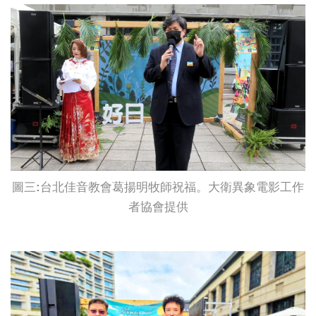
圖三:台北佳音教會葛揚明牧師祝福。大衛異象電影工作
者協會提供