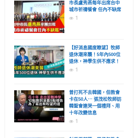
市長盧秀燕每年出席台中
城市祈禱餐會 任內不缺席
1
【好消息國度瞭望】牧師
退休潮來襲！5年內500位
退休，神學生供不應求！
1
曾打死不去韓國，但教會
卡在50人⋯ 張茂松牧師訪
韓聖會連哭一個禮拜、用
十年改變信息
1