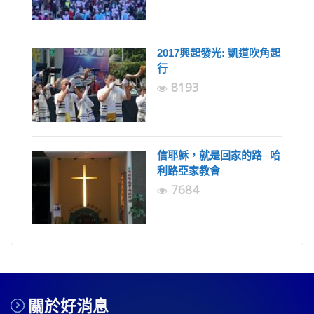
2017興起發光: 凱道吹角起
行
8193
信耶穌，就是回家的路─哈
利路亞家教會
7684
關於好消息