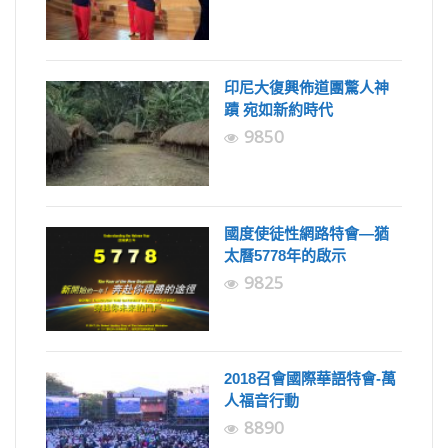
印尼大復興佈道團驚人神
蹟 宛如新約時代
9850
國度使徒性網路特會—猶
太曆5778年的啟示
9825
2018召會國際華語特會-萬
人福音行動
8890