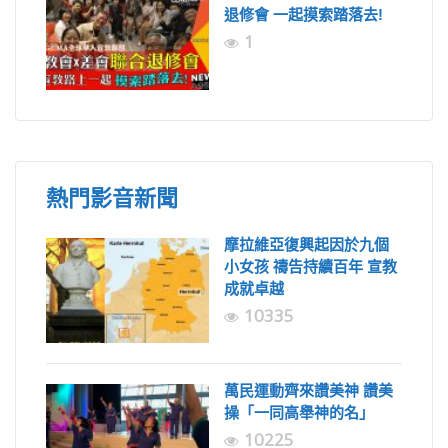
退修會 一起摸索踏落去!
1
熱門影音新聞
摩拉維亞復興起因於九個
小女孩 禱告持續百年 宣教
成就卓越
10335
萬民運動齊來讚美神 讚美
操「一同高舉神的名」
10225