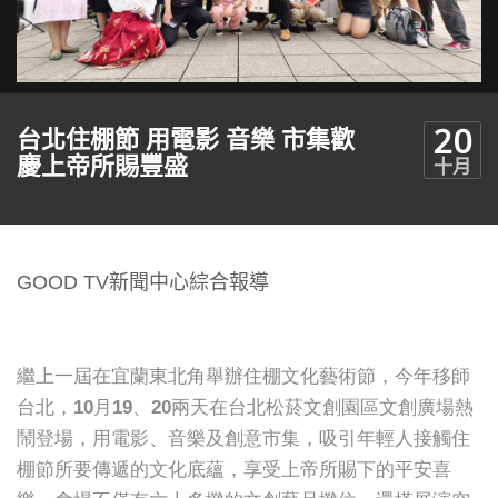
20
台北住棚節 用電影 音樂 市集歡
慶上帝所賜豐盛
十月
GOOD TV新聞中心綜合報導
繼上一屆在宜蘭東北角舉辦住棚文化藝術節，今年移師
台北，10月19、20兩天在台北松菸文創園區文創廣場熱
鬧登場，用電影、音樂及創意市集，吸引年輕人接觸住
棚節所要傳遞的文化底蘊，享受上帝所賜下的平安喜