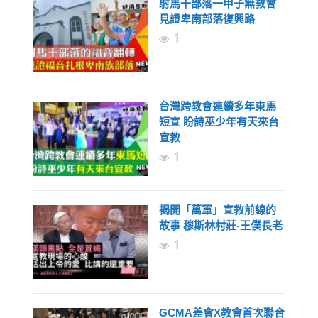
射馬干部落一甲子無教會
見證卑南部落復興路
1
台灣跨教會連續多年東馬
短宣 盼詩巫少年有天來台
宣教
1
揭開「萬軍」宣教前線的
故事 穆斯林村莊-王僕長老
1
GCMA差會X教會首次聯合