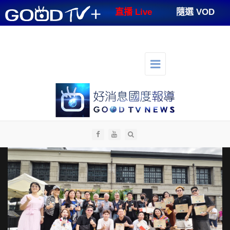
GOODTV+
直播 Live
隨選 VOD
節目表
支持好消息
好消息講台
好消息生活
人才招募
切
換
選
單
導
航
全部