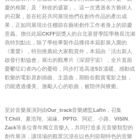
慶的相聚」及「秋收的盛宴」。這一次透過各方藝術人
的召聚，並在松菸共同展現他們在創作作品的產出成
果，正如同展現出住棚節在藝術創作工作者身上的節慶
意義。擔任此屆CKFF頒獎人的台北基督學院學務長沈湘
燕特別點出，除了學校畢製作品獲得本屆影展入圍的
《重愛》，特別推薦給大家觀賞外，本屆由「活出新人
啟發行動協會」展出的觀摩片《深淵宇宙》，全片直面
憂鬱症幻者內心的憂暗，同步打造高達5首溫暖、感動或
歡樂的電影原創插曲、主題曲，期盼在觀賞電影之餘，
仍能透過優美、激勵人心的歌曲，被陪伴與療癒。
至於音樂展演則由Our_track音樂總監Lafin，召集
T.Chill、夏浩翔、淑緣、PPTG、阿葒、小路、VISIN、
Zack等多位青年獨立音樂人，共同打造多元音樂類型的
創作展演，讓現場的觀眾沉浸在以色列節期特色的音樂