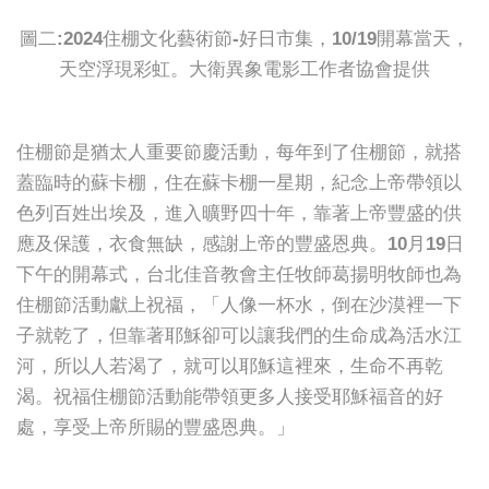
圖二:2024住棚文化藝術節-好日市集，10/19開幕當天，
天空浮現彩虹。大衛異象電影工作者協會提供
住棚節是猶太人重要節慶活動，每年到了住棚節，就搭
蓋臨時的蘇卡棚，住在蘇卡棚一星期，紀念上帝帶領以
色列百姓出埃及，進入曠野四十年，靠著上帝豐盛的供
應及保護，衣食無缺，感謝上帝的豐盛恩典。10月19日
下午的開幕式，台北佳音教會主任牧師葛揚明牧師也為
住棚節活動獻上祝福，「人像一杯水，倒在沙漠裡一下
子就乾了，但靠著耶穌卻可以讓我們的生命成為活水江
河，所以人若渴了，就可以耶穌這裡來，生命不再乾
渴。祝福住棚節活動能帶領更多人接受耶穌福音的好
處，享受上帝所賜的豐盛恩典。」